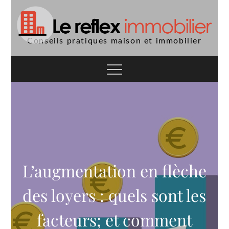
Skip
to
content
Conseils pratiques maison et immobilier
L’augmentation en flèche
des loyers : quels sont les
facteurs; et comment