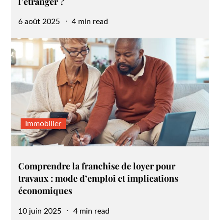
l’étranger ?
Posted
6 août 2025
4 min read
on
Immobilier
Comprendre la franchise de loyer pour
travaux : mode d’emploi et implications
économiques
Posted
10 juin 2025
4 min read