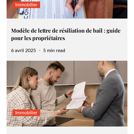
Immobilier
Modèle de lettre de résiliation de bail : guide
pour les propriétaires
Posted
6 avril 2025
5 min read
on
Immobilier