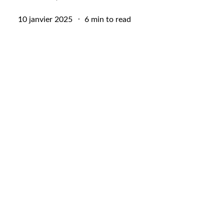
Posted
10 janvier 2025
6 min to read
on