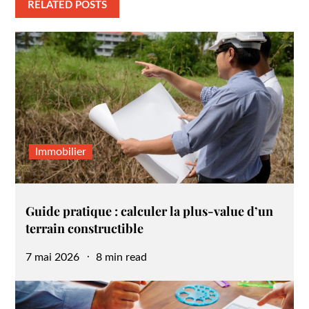
RELATED POSTS
Immobilier
Guide pratique : calculer la plus-value d’un
terrain constructible
Posted
7 mai 2026
8 min read
on