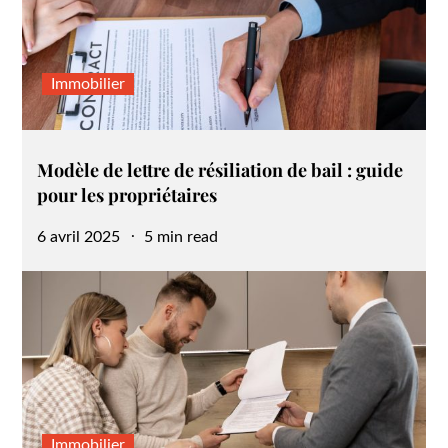
Immobilier
Modèle de lettre de résiliation de bail : guide
pour les propriétaires
Posted
6 avril 2025
5 min read
on
Immobilier