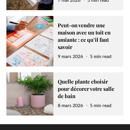
7 mai 2026
5 min read
on
Peut-on vendre une
maison avec un toit en
amiante : ce qu’il faut
savoir
Posted
9 mars 2026
5 min read
on
Quelle plante choisir
pour décorer votre salle
de bain
Posted
8 mars 2026
5 min read
on