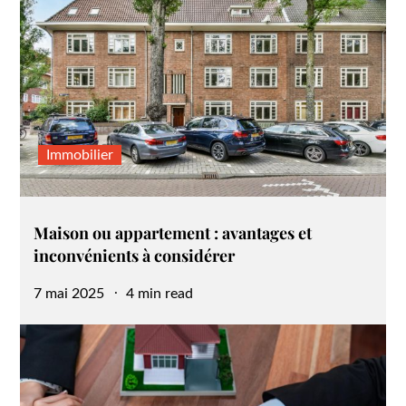
Immobilier
Maison ou appartement : avantages et
inconvénients à considérer
Posted
7 mai 2025
4 min read
on