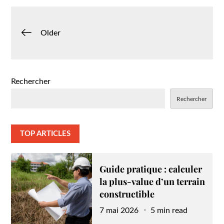
Navigation
Older
des
articles
Rechercher
Rechercher
TOP ARTICLES
Guide pratique : calculer
la plus-value d’un terrain
constructible
Posted
7 mai 2026
5 min read
on