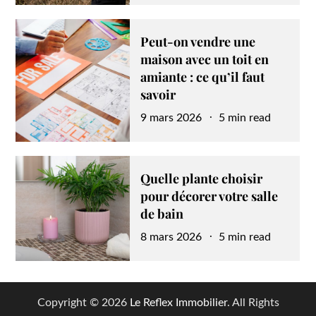
Peut-on vendre une
maison avec un toit en
amiante : ce qu’il faut
savoir
Posted
9 mars 2026
5 min read
on
Quelle plante choisir
pour décorer votre salle
de bain
Posted
8 mars 2026
5 min read
on
Copyright © 2026
Le Reflex Immobilier
. All Rights