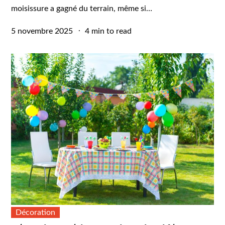
moisissure a gagné du terrain, même si…
Posted
5 novembre 2025
4 min to read
on
Décoration