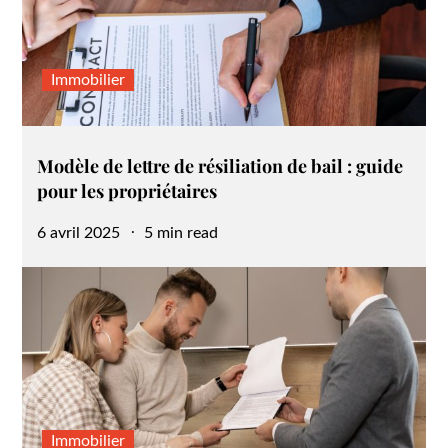
Immobilier
Modèle de lettre de résiliation de bail : guide
pour les propriétaires
Posted
6 avril 2025
5 min read
on
Immobilier