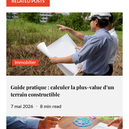
RELATED POSTS
Immobilier
Guide pratique : calculer la plus-value d’un
terrain constructible
Posted
7 mai 2026
8 min read
on