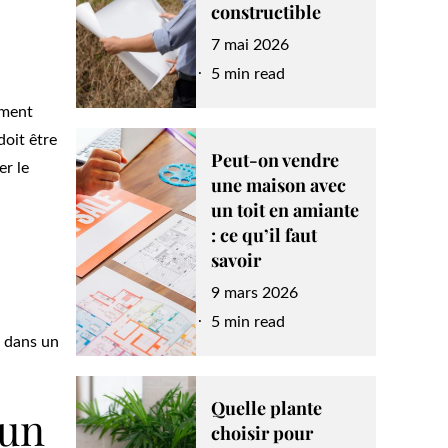
constructible
Posted
7 mai 2026
on
5 min read
ement
oit être
Peut-on vendre
er le
une maison avec
un toit en amiante
: ce qu’il faut
savoir
Posted
9 mars 2026
on
5 min read
e dans un
Quelle plante
 un
choisir pour