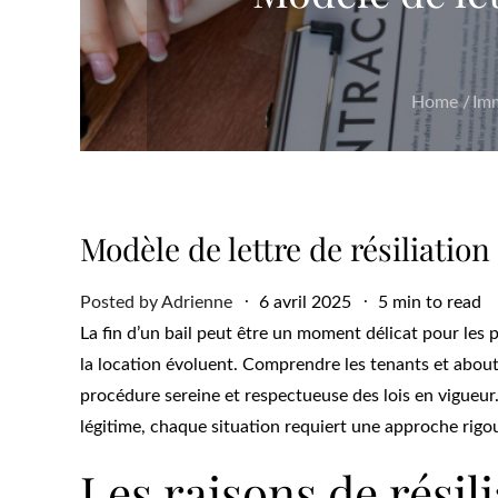
Home
Imm
Modèle de lettre de résiliation
Posted
Posted by
Adrienne
6 avril 2025
5 min to read
on
La fin d’un bail peut être un moment délicat pour les
la location évoluent. Comprendre les tenants et abouti
procédure sereine et respectueuse des lois en vigueur
légitime, chaque situation requiert une approche rigo
Les raisons de résili