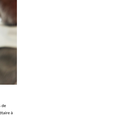
s de
étaire à