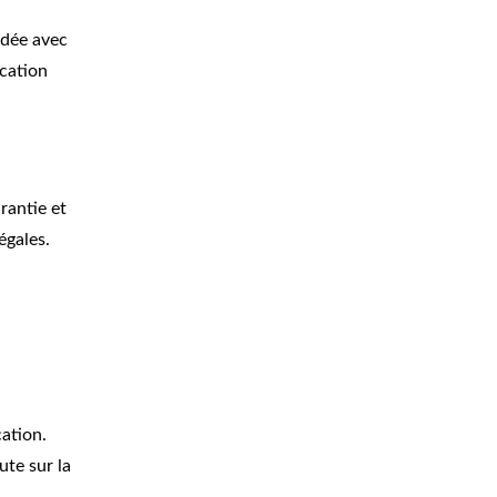
ndée avec
ication
rantie et
égales.
cation.
ute sur la