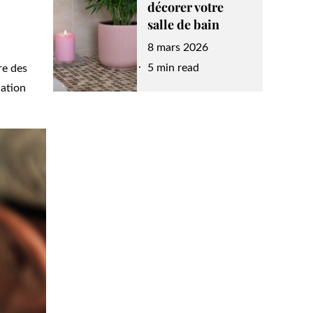
décorer votre
salle de bain
Posted
8 mars 2026
on
5 min read
re des
uation