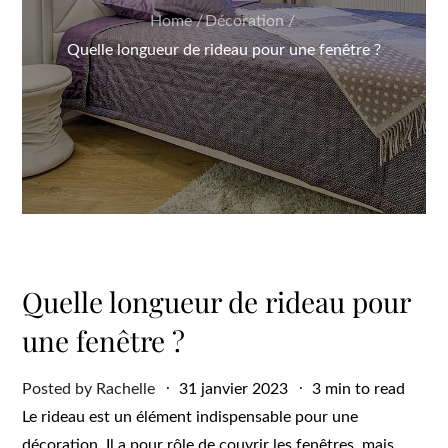
Home
Décoration
Quelle longueur de rideau pour une fenêtre ?
Quelle longueur de rideau pour
une fenêtre ?
Posted
Posted by
Rachelle
31 janvier 2023
3 min to read
on
Le rideau est un élément indispensable pour une
décoration. Il a pour rôle de couvrir les fenêtres, mais