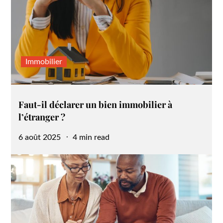
Immobilier
Faut-il déclarer un bien immobilier à
l’étranger ?
Posted
6 août 2025
4 min read
on