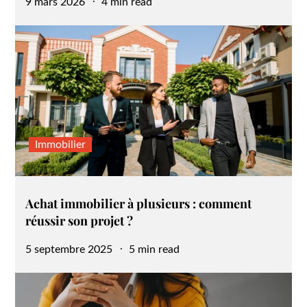
Posted
9 mars 2026
4 min read
on
Immobilier
Achat immobilier à plusieurs : comment
réussir son projet ?
Posted
5 septembre 2025
5 min read
on