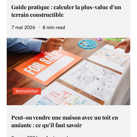
Guide pratique : calculer la plus-value d’un
terrain constructible
Posted
7 mai 2026
8 min read
on
Immobilier
Peut-on vendre une maison avec un toit en
amiante : ce qu’il faut savoir