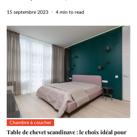
Posted
15 septembre 2023
4 min to read
on
Chambre à coucher
Table de chevet scandinave : le choix idéal pour