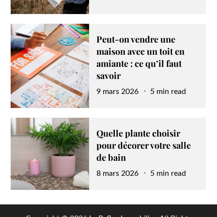
on
Peut-on vendre une
maison avec un toit en
amiante : ce qu’il faut
savoir
Posted
9 mars 2026
5 min read
on
Quelle plante choisir
pour décorer votre salle
de bain
Posted
8 mars 2026
5 min read
on