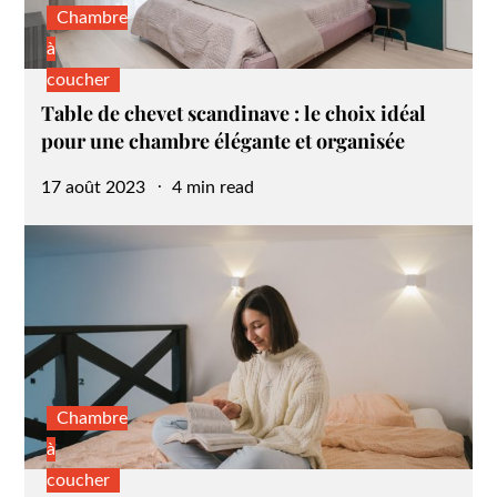
Chambre
à
coucher
Table de chevet scandinave : le choix idéal
pour une chambre élégante et organisée
Posted
17 août 2023
4 min read
on
Chambre
à
coucher