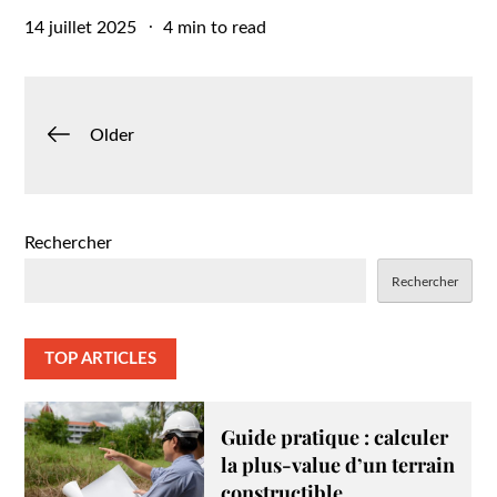
Posted
14 juillet 2025
4 min to read
on
Navigation
Older
des
articles
Rechercher
Rechercher
TOP ARTICLES
Guide pratique : calculer
la plus-value d’un terrain
constructible