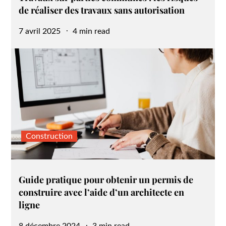
de réaliser des travaux sans autorisation
Posted
7 avril 2025
4 min read
on
Construction
Guide pratique pour obtenir un permis de
construire avec l’aide d’un architecte en
ligne
Posted
8 décembre 2024
3 min read