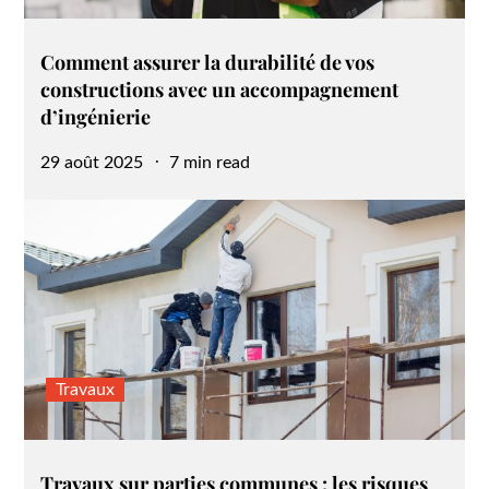
Comment assurer la durabilité de vos
constructions avec un accompagnement
d’ingénierie
Posted
29 août 2025
7 min read
on
Travaux
Travaux sur parties communes : les risques