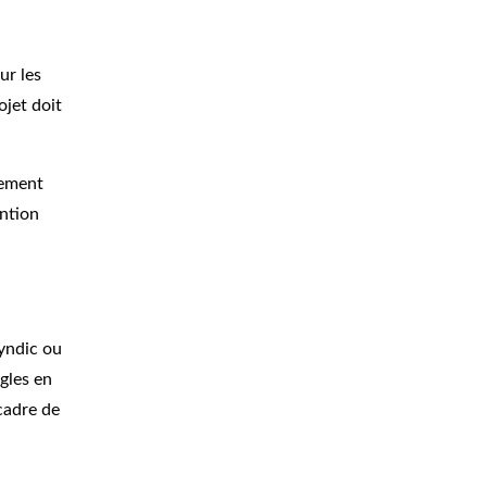
ur les
ojet doit
lement
ention
syndic ou
gles en
cadre de