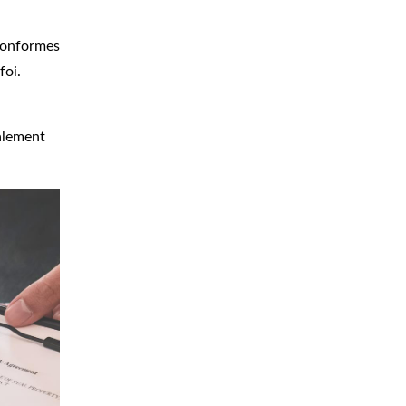
 conformes
foi.
galement