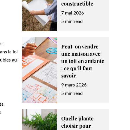
constructible
Posted
7 mai 2026
on
5 min read
nt
Peut-on vendre
ans la loi
une maison avec
un toit en amiante
oubles au
: ce qu’il faut
savoir
Posted
9 mars 2026
on
5 min read
es
s
Quelle plante
choisir pour