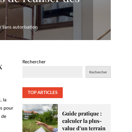
x sans autorisation
Rechercher
x
Rechercher
TOP ARTICLES
, la
es pour
Guide pratique :
n de
calculer la plus-
value d’un terrain