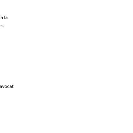
à la
es
 avocat