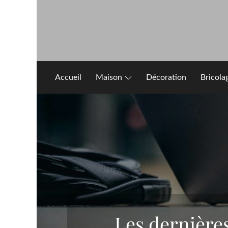
Skip
to
content
Accueil
Maison
Décoration
Bricola
Les dernière