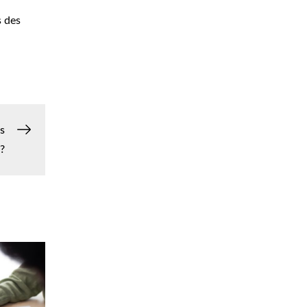
s des
és
?