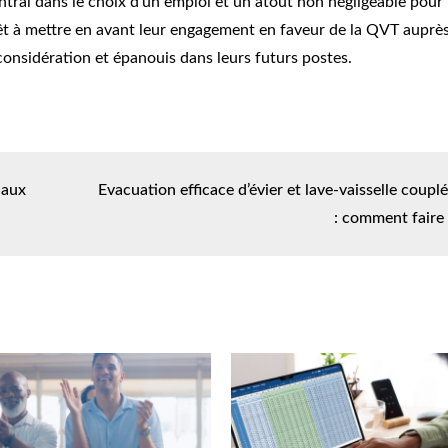
entral dans le choix d’un emploi et un atout non négligeable pour
rêt à mettre en avant leur engagement en faveur de la QVT auprè
 considération et épanouis dans leurs futurs postes.
 aux
Evacuation efficace d’évier et lave-vaisselle coupl
: comment faire 