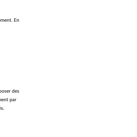
tement. En
poser des
ment par
s.