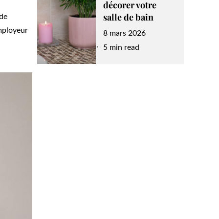
décorer votre
salle de bain
 de
employeur
Posted
8 mars 2026
on
5 min read