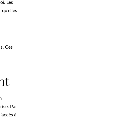
oi. Les
 qu’elles
us. Ces
nt
n
rise. Par
l’accès à