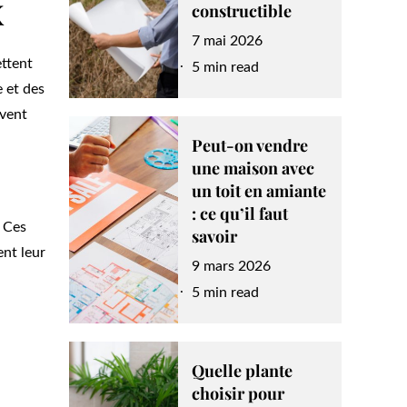
x
constructible
Posted
7 mai 2026
ettent
on
5 min read
e et des
uvent
Peut-on vendre
une maison avec
un toit en amiante
: ce qu’il faut
. Ces
savoir
nt leur
Posted
9 mars 2026
on
5 min read
Quelle plante
choisir pour